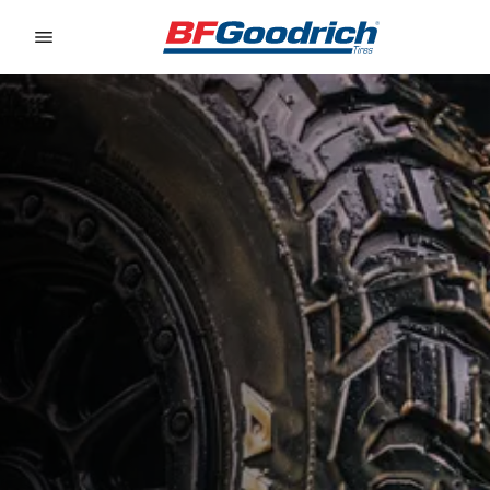
Go to page content
Go to page navigation