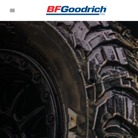
Go to page content
Go to page navigation