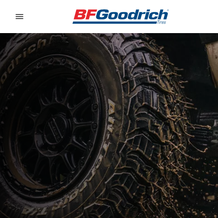
Go to page content
Go to page navigation