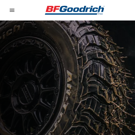
Go to page content
Go to page navigation