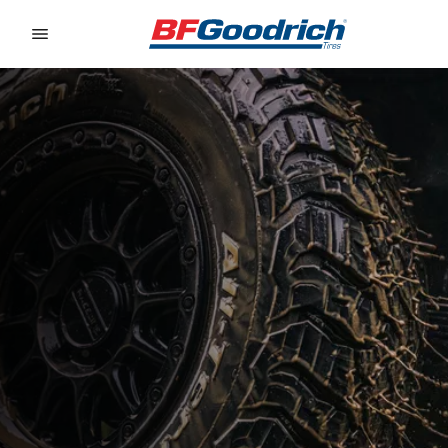
Go to page content
Go to page navigation