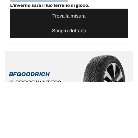
L’inverno sarà il tuo terreno di gioco.
Trova la misura
Scopri i dettagli
BFGOODRICH
G-FORCE WINTER2
SUV
Nuovo
Inverno
3PMSF
M+S
Monovolumi, Utilitarie e SUV
L’inverno sarà il tuo terreno di gioco.