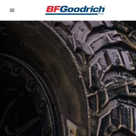
Go to page content
Go to page navigation