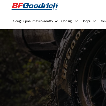
Go to page content
Go to page navigation
Scegli il pneumatico adatto
Consigli
Scopri
Coll