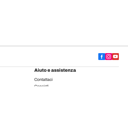
Aiuto e assistenza
Contattaci
Consigli
Etichettatura europea pneumatici
Pneumatici BFGoodrich per autocarro