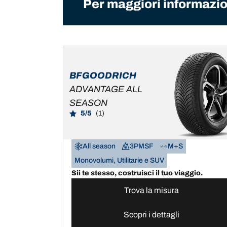
Per maggiori informazion
BFGOODRICH
ADVANTAGE ALL
SEASON
5/5
(1)
All season
3PMSF
M+S
Monovolumi, Utilitarie e SUV
Sii te stesso, costruisci il tuo viaggio.
Trova la misura
Scopri i dettagli