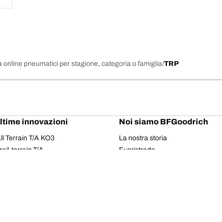
 online pneumatici per stagione, categoria o famiglia
TRP
ultime innovazioni
Noi siamo BFGoodrich
l Terrain T/A KO3
La nostra storia
il-terrain T/A
Fuoristrada
ud-Terrain T/A KM3
Partnership
dvantage 2
Il Rally Dakar
Advantage 2 SUV
Red Bull
dvantage All-season
dvantage SUV All-season
Il tuo equipaggiamento