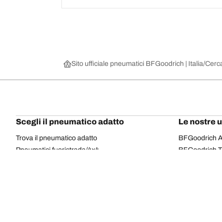
Sito ufficiale pneumatici BFGoodrich | Italia
Cerca
Scegli il pneumatico adatto
Le nostre 
Trova il pneumatico adatto
BFGoodrich Al
Pneumatici fuoristrada/4x4
BFGoodrich Tra
Pneumatici per auto e veicoli commerciali
BFGoodrich M
Cerca per costruttore
BFGoodrich A
Scopri per gamma
BFGoodrich 
Cerca per misura
BFGoodrich A
Tutti i pneumatici
BFGoodrich A