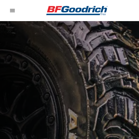
Go to page content
Go to page navigation