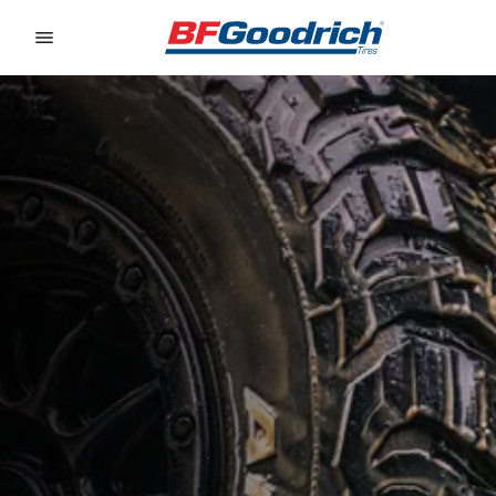
Go to page content
Go to page navigation