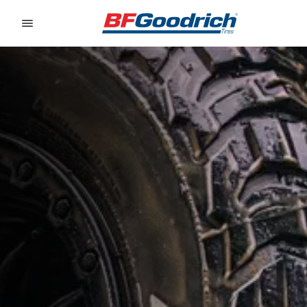
Go to page content
Go to page navigation