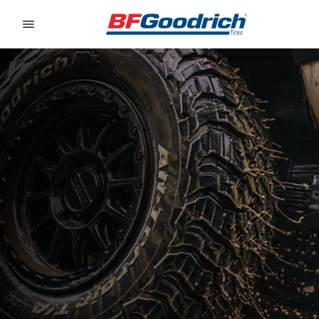
Go to page content
Go to page navigation