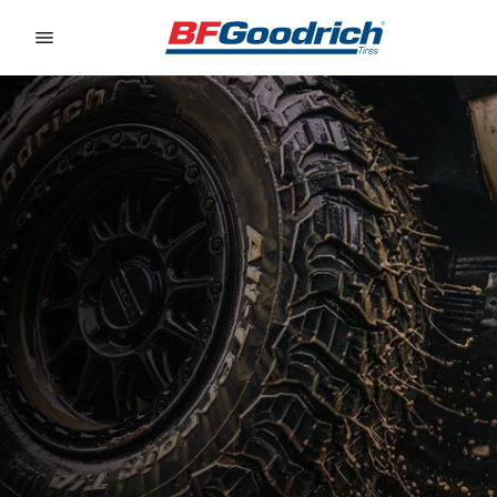
Go to page content
Go to page navigation