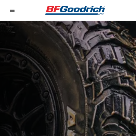
Go to page content
Go to page navigation