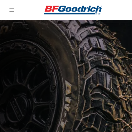
Go to page content
Go to page navigation