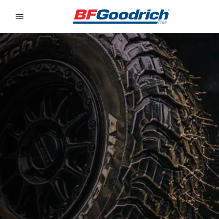
Go to page content
Go to page navigation