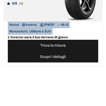
5/5
(1)
Nuovo
Inverno
3PMSF
M+S
Monovolumi, Utilitarie e SUV
L’inverno sarà il tuo terreno di gioco.
Trova la misura
Scopri i dettagli
Sito ufficiale pneumatici BFGoodrich | Italia
Cerca online pneumatic