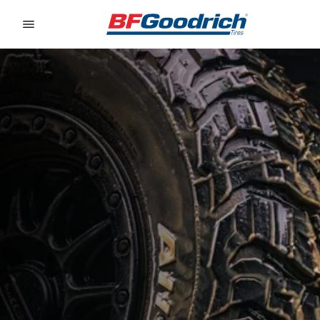
Go to page content
Go to page navigation