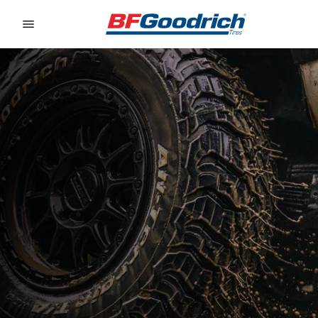
Go to page content
Go to page navigation