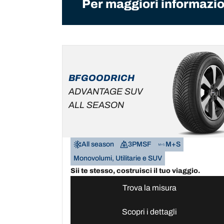
Per maggiori informazion
BFGOODRICH
ADVANTAGE SUV
ALL SEASON
All season
3PMSF
M+S
Monovolumi, Utilitarie e SUV
Sii te stesso, costruisci il tuo viaggio.
Trova la misura
Scopri i dettagli