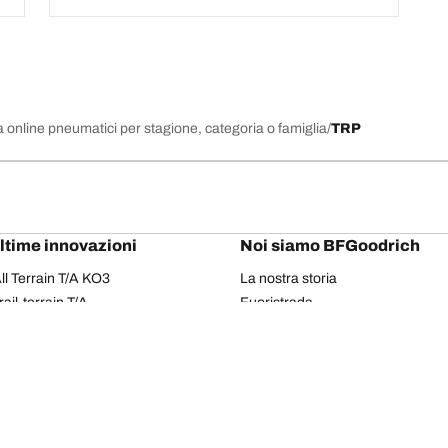
 online pneumatici per stagione, categoria o famiglia
TRP
ultime innovazioni
Noi siamo BFGoodrich
l Terrain T/A KO3
La nostra storia
il-terrain T/A
Fuoristrada
ud-Terrain T/A KM3
Partnership
dvantage 2
Il Rally Dakar
Advantage 2 SUV
Red Bull
dvantage All-season
dvantage SUV All-season
Il tuo equipaggiamento