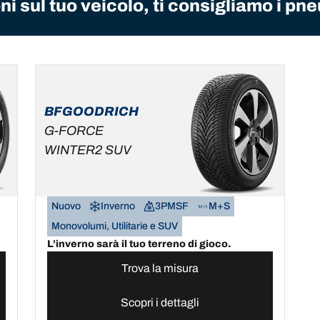
i sul tuo veicolo, ti consigliamo i pne
BFGOODRICH
G-FORCE
WINTER2 SUV
Nuovo
Inverno
3PMSF
M+S
Monovolumi, Utilitarie e SUV
L’inverno sarà il tuo terreno di gioco.
Trova la misura
Scopri i dettagli