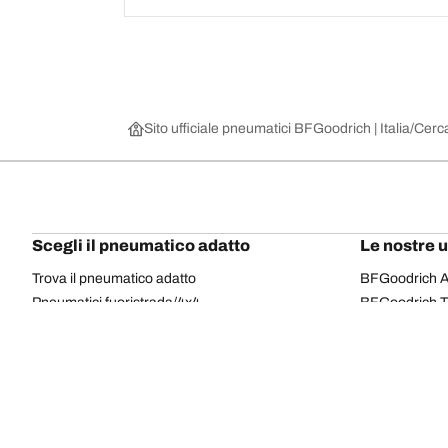
Sito ufficiale pneumatici BFGoodrich | Italia
Cerca
Scegli il pneumatico adatto
Le nostre 
Trova il pneumatico adatto
BFGoodrich Al
Pneumatici fuoristrada/4x4
BFGoodrich Tra
Pneumatici per auto e veicoli commerciali
BFGoodrich M
Cerca per costruttore
BFGoodrich A
Scopri per gamma
BFGoodrich 
Cerca per misura
BFGoodrich A
Tutti i pneumatici
BFGoodrich A