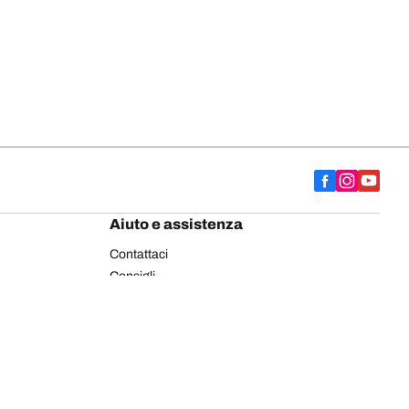
Aiuto e assistenza
Contattaci
Consigli
Etichettatura europea pneumatici
Pneumatici BFGoodrich per autocarro