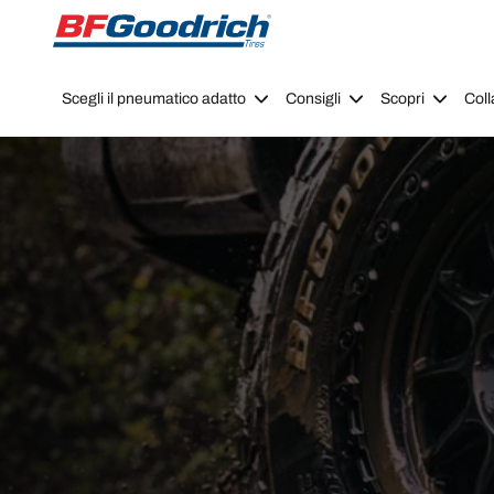
Go to page content
Go to page navigation
Scegli il pneumatico adatto
Consigli
Scopri
Coll