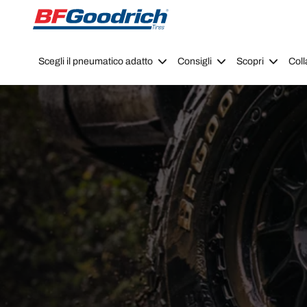
Go to page content
Go to page navigation
Scegli il pneumatico adatto
Consigli
Scopri
Coll