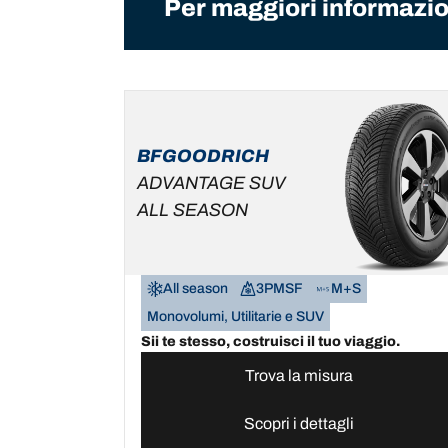
Per maggiori informazion
BFGOODRICH
ADVANTAGE SUV
ALL SEASON
All season
3PMSF
M+S
Monovolumi, Utilitarie e SUV
Sii te stesso, costruisci il tuo viaggio.
Trova la misura
Scopri i dettagli