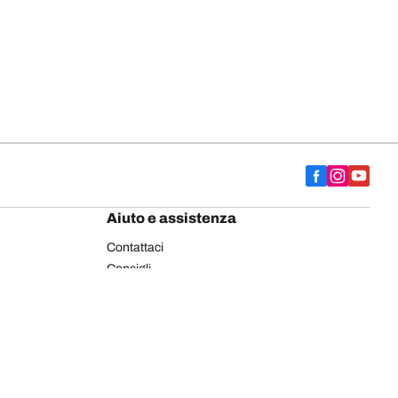
Aiuto e assistenza
Contattaci
Consigli
Etichettatura europea pneumatici
Pneumatici BFGoodrich per autocarro