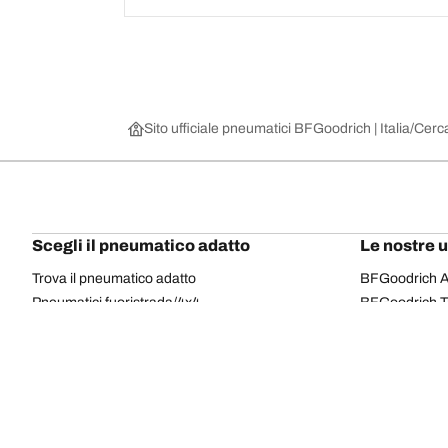
Sito ufficiale pneumatici BFGoodrich | Italia
Cerca
Scegli il pneumatico adatto
Le nostre 
Trova il pneumatico adatto
BFGoodrich Al
Pneumatici fuoristrada/4x4
BFGoodrich Tra
Pneumatici per auto e veicoli commerciali
BFGoodrich M
Cerca per costruttore
BFGoodrich A
Scopri per gamma
BFGoodrich 
Cerca per misura
BFGoodrich A
Tutti i pneumatici
BFGoodrich A