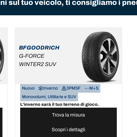
i sul tuo veicolo, ti consigliamo i pne
BFGOODRICH
G-FORCE
WINTER2 SUV
Nuovo
Inverno
3PMSF
M+S
Monovolumi, Utilitarie e SUV
L’inverno sarà il tuo terreno di gioco.
Trova la misura
Scopri i dettagli