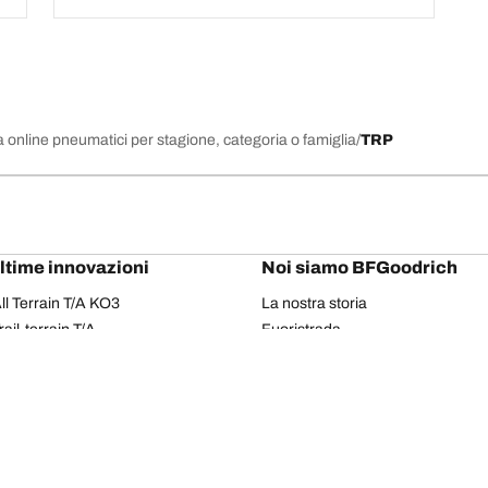
 online pneumatici per stagione, categoria o famiglia
TRP
ultime innovazioni
Noi siamo BFGoodrich
l Terrain T/A KO3
La nostra storia
il-terrain T/A
Fuoristrada
ud-Terrain T/A KM3
Partnership
dvantage 2
Il Rally Dakar
Advantage 2 SUV
Red Bull
dvantage All-season
dvantage SUV All-season
Il tuo equipaggiamento