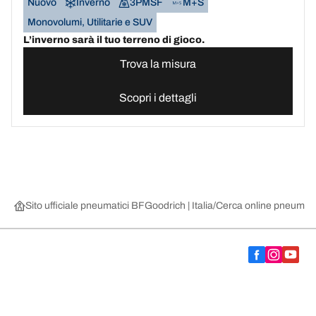
Nuovo
Inverno
3PMSF
M+S
Monovolumi, Utilitarie e SUV
L’inverno sarà il tuo terreno di gioco.
Trova la misura
Scopri i dettagli
Sito ufficiale pneumatici BFGoodrich | Italia
Cerca online pneumatic
Scegli il pneumatico adatto