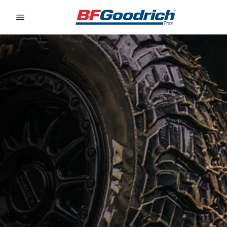
Go to page content
Go to page navigation