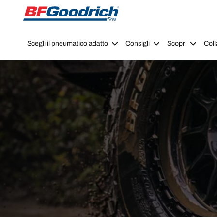
Go to page content
Go to page navigation
Scegli il pneumatico adatto
Consigli
Scopri
Coll