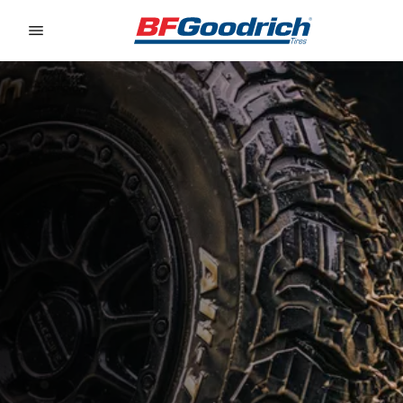
Go to page content
Go to page navigation