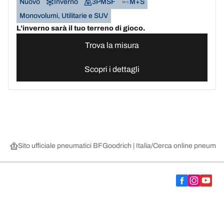
Nuovo
Inverno
3PMSF
M+S
Monovolumi, Utilitarie e SUV
L’inverno sarà il tuo terreno di gioco.
Trova la misura
Scopri i dettagli
Sito ufficiale pneumatici BFGoodrich | Italia
Cerca online pneumatic
Scegli il pneumatico adatto