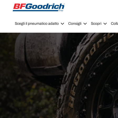
Go to page content
Go to page navigation
Scegli il pneumatico adatto
Consigli
Scopri
Coll