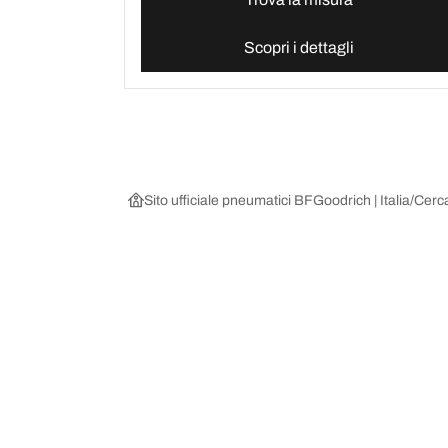
Scopri i dettagli
Sito ufficiale pneumatici BFGoodrich | Italia
Cerca
Scegli il pneumatico adatto
Le nostre 
Trova il pneumatico adatto
BFGoodrich Al
Pneumatici fuoristrada/4x4
BFGoodrich Tra
Pneumatici per auto e veicoli commerciali
BFGoodrich M
Cerca per costruttore
BFGoodrich A
Scopri per gamma
BFGoodrich 