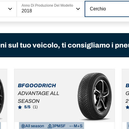
Anno Di Produzione Del Modello
Cerchio
2018
i sul tuo veicolo, ti consigliamo i pne
BFGOODRICH
ADVANTAGE ALL
G
SEASON
2
5/5
(1)
All season
3PMSF
M+S