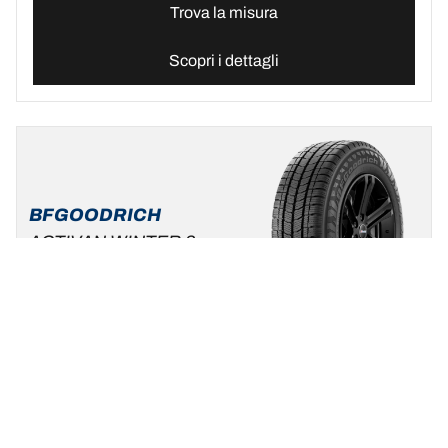
Trova la misura
Scopri i dettagli
BFGOODRICH
ACTIVAN WINTER 2
Nuovo
Ultima Innovazione
Inverno
3PMSF
M+S
Furgoni
Sicurezza e affidabilità sulla neve e sul bagnato.
Trova la misura