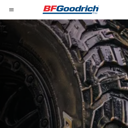
Go to page content
Go to page navigation