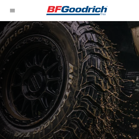
Go to page content
Go to page navigation