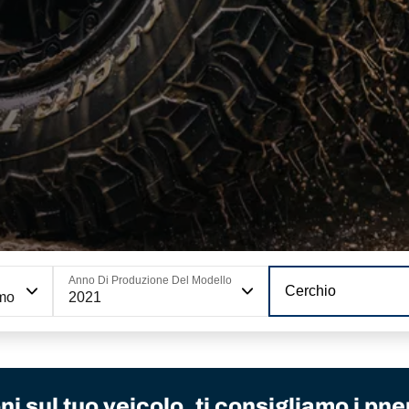
Anno Di Produzione Del Modello
Cerchio
smo
2021
i sul tuo veicolo, ti consigliamo i pne