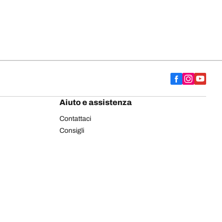
Aiuto e assistenza
Contattaci
Consigli
Etichettatura europea pneumatici
Pneumatici BFGoodrich per autocarro