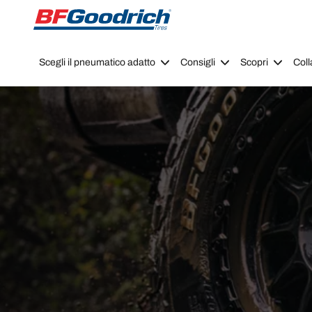
Go to page content
Go to page navigation
Scegli il pneumatico adatto
Consigli
Scopri
Coll