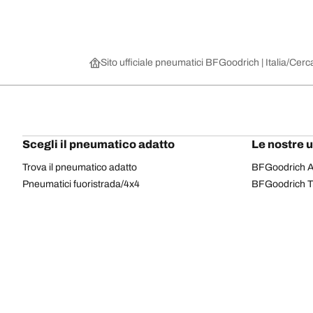
Sito ufficiale pneumatici BFGoodrich | Italia
Cerca
Scegli il pneumatico adatto
Le nostre 
Trova il pneumatico adatto
BFGoodrich Al
Pneumatici fuoristrada/4x4
BFGoodrich Tra
Pneumatici per auto e veicoli commerciali
BFGoodrich M
Cerca per costruttore
BFGoodrich A
Scopri per gamma
BFGoodrich 
Cerca per misura
BFGoodrich A
Tutti i pneumatici
BFGoodrich A