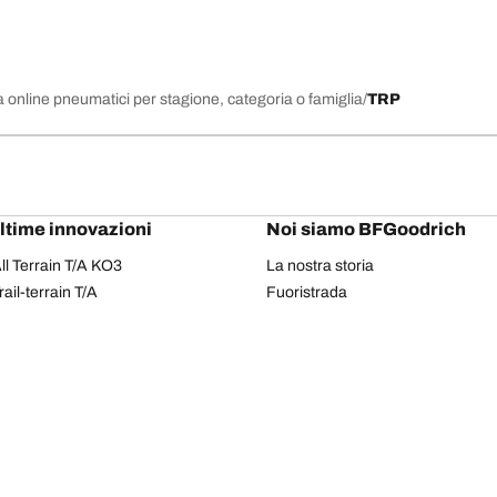
 online pneumatici per stagione, categoria o famiglia
TRP
ultime innovazioni
Noi siamo BFGoodrich
l Terrain T/A KO3
La nostra storia
il-terrain T/A
Fuoristrada
ud-Terrain T/A KM3
Partnership
dvantage 2
Il Rally Dakar
Advantage 2 SUV
Red Bull
dvantage All-season
dvantage SUV All-season
Il tuo equipaggiamento