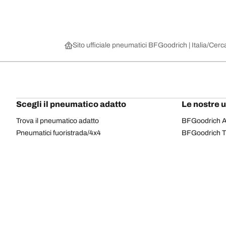
Sito ufficiale pneumatici BFGoodrich | Italia
Cerca
Scegli il pneumatico adatto
Le nostre 
Trova il pneumatico adatto
BFGoodrich Al
Pneumatici fuoristrada/4x4
BFGoodrich Tra
Pneumatici per auto e veicoli commerciali
BFGoodrich M
Cerca per costruttore
BFGoodrich A
Scopri per gamma
BFGoodrich 
Cerca per misura
BFGoodrich A
Tutti i pneumatici
BFGoodrich A