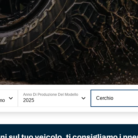
Anno Di Produzione Del Modello
Cerchio
smo
2025
i sul tuo veicolo, ti consigliamo i pne