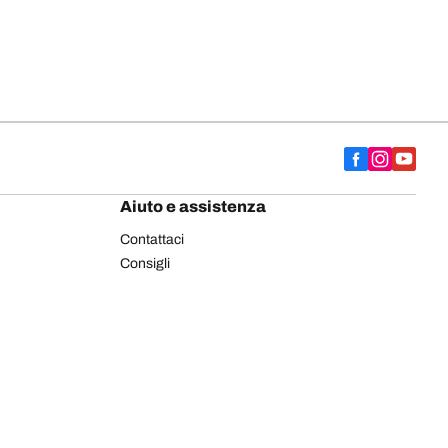
Aiuto e assistenza
Contattaci
Consigli
Etichettatura europea pneumatici
Pneumatici BFGoodrich per autocarro