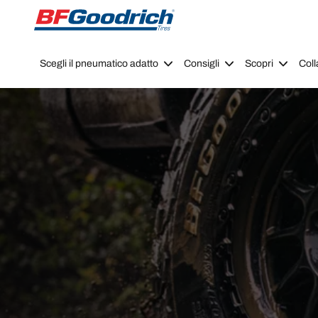
Go to page content
Go to page navigation
Scegli il pneumatico adatto
Consigli
Scopri
Coll