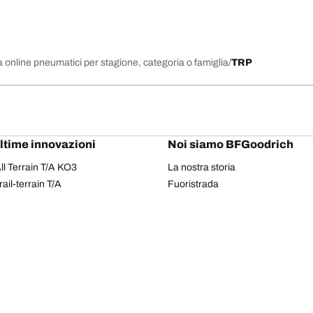
 online pneumatici per stagione, categoria o famiglia
TRP
ultime innovazioni
Noi siamo BFGoodrich
l Terrain T/A KO3
La nostra storia
il-terrain T/A
Fuoristrada
ud-Terrain T/A KM3
Partnership
dvantage 2
Il Rally Dakar
Advantage 2 SUV
Red Bull
dvantage All-season
dvantage SUV All-season
Il tuo equipaggiamento