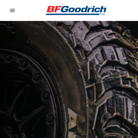
Go to page content
Go to page navigation