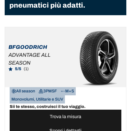
pneumatici più adatti.
BFGOODRICH
ADVANTAGE ALL
SEASON
5/5
(1)
All season
3PMSF
M+S
Monovolumi, Utilitarie e SUV
Sii te stesso, costruisci il tuo viaggio.
Trova la misura
Scopri i dettagli