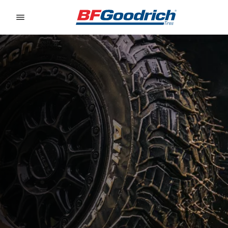
Go to page content
Go to page navigation