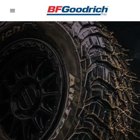
Go to page content
Go to page navigation