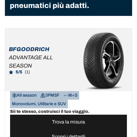
pneumatici più adatti.
BFGOODRICH
ADVANTAGE ALL
SEASON
5/5
(1)
All season
3PMSF
M+S
Monovolumi, Utilitarie e SUV
Sii te stesso, costruisci il tuo viaggio.
Trova la misura
Scopri i dettagli