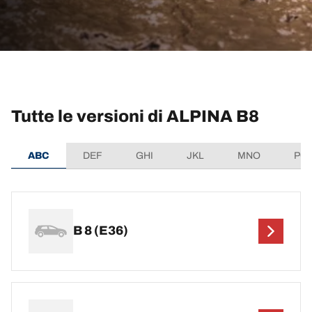
Tutte le versioni di ALPINA B8
ABC
DEF
GHI
JKL
MNO
PQ
B 8 (E36)