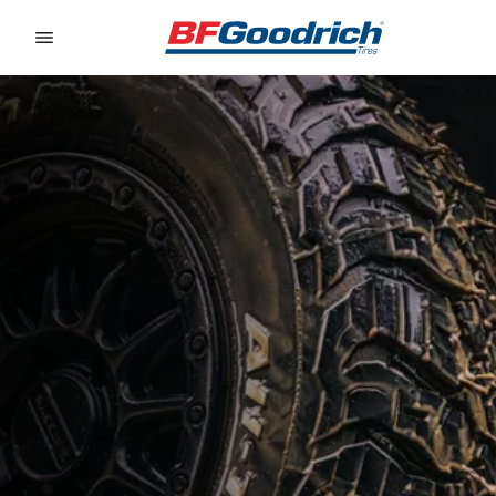
Go to page content
Go to page navigation