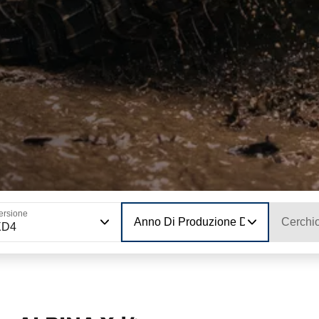
ersione
Anno Di Produzione Del Modello
Cerchi
XD4