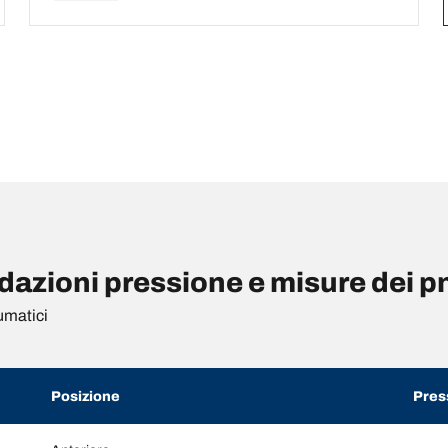
zioni pressione e misure dei p
umatici
Posizione
Pres