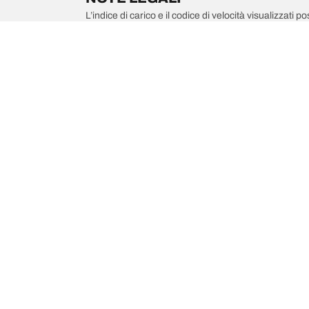
L’indice di carico e il codice di velocità visualizzati 
di pneumatici è un professionista qualificato che sarà 
1. se l’indice di carico e/o il codice di velocità dei 
2. qualora la pressione del pneumatico debba essere
/
Xd4
XD4
Scegli il pneumatico adatto
Le nostre 
Trova il pneumatico adatto
BFGoodrich Al