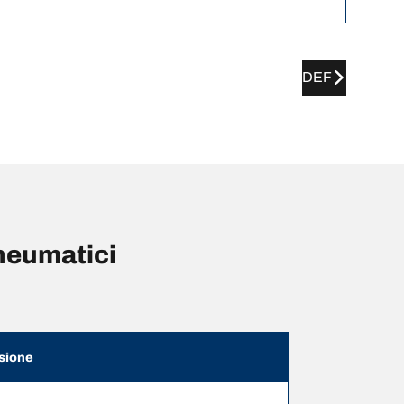
DEF
neumatici
sione