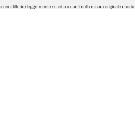
possono differire leggermente rispetto a quelli della misura originale riportat
in grado di consigliarti:
pneumatici sostitutivi sono diversi da quelli dei pneumatici di primo equipag
 regolata per la misura alternativa proposta.
Il tuo equipaggiamento
ultime innovazioni
Noi siamo BFGoodrich
del tuo vei
l Terrain T/A KO3
La nostra storia