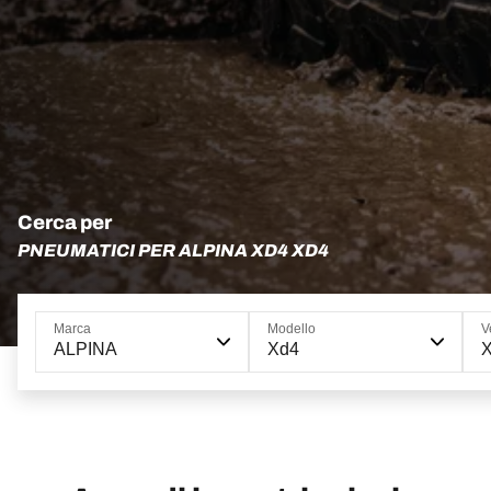
Cerca per
PNEUMATICI PER ALPINA XD4 XD4
Marca
Modello
V
ALPINA
Xd4