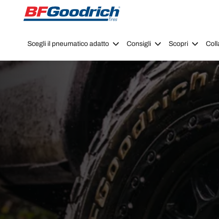
Go to page content
Go to page navigation
Scegli il pneumatico adatto
Consigli
Scopri
Coll