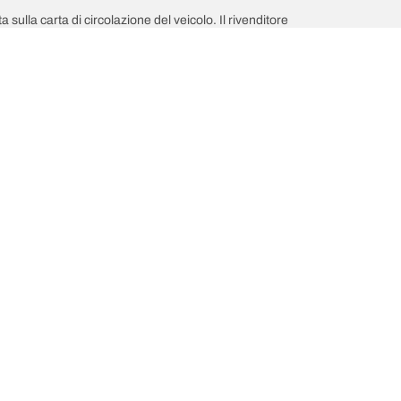
a sulla carta di circolazione del veicolo. Il rivenditore
giamento;
Aiuto e assistenza
colo: qual è?
Contattaci