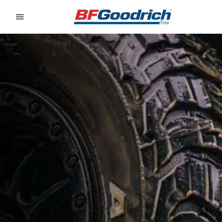
Go to page content
Go to page navigation