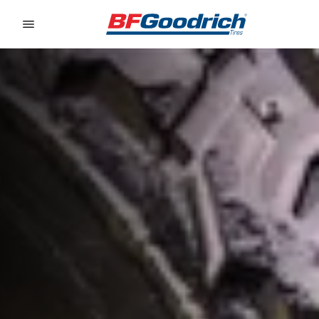
Go to page content
Go to page navigation