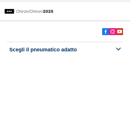
/
Chiron
Chiron
2025
Scegli il pneumatico adatto
Le nostre ultime innovazioni
Noi siamo BFGoodrich
Aiuto e assistenza
Informativa Privacy del Sito
Informativa sull’uso dei cookie