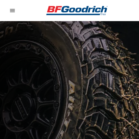
Go to page content
Go to page navigation