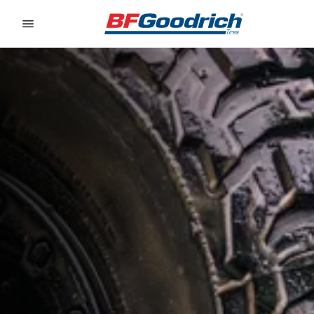
Go to page content
Go to page navigation