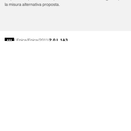
la misura alternativa proposta.
/
Epica
Epica
2011
2.0 L 143
Scegli il pneumatico adatto
Le nostre ultime innovazioni
Noi siamo BFGoodrich
Aiuto e assistenza