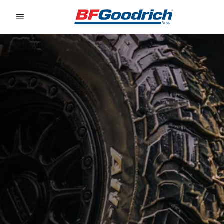
Go to page content
Go to page navigation