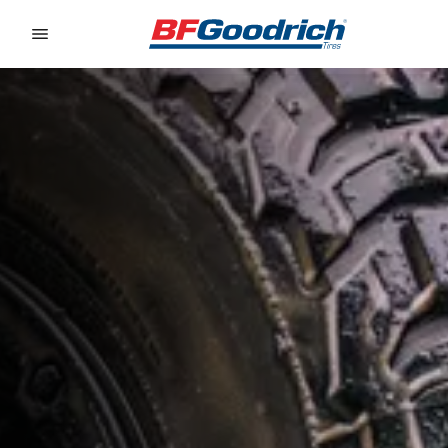
Go to page content
Go to page navigation