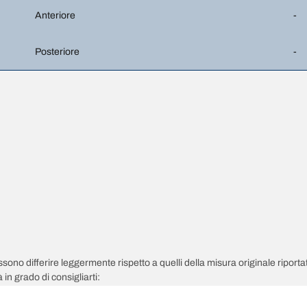
Anteriore
-
Posteriore
-
possono differire leggermente rispetto a quelli della misura originale riportat
in grado di consigliarti:
pneumatici sostitutivi sono diversi da quelli dei pneumatici di primo equipag
 regolata per la misura alternativa proposta.