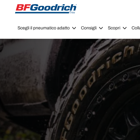
Go to page content
Go to page navigation
Scegli il pneumatico adatto
Consigli
Scopri
Coll