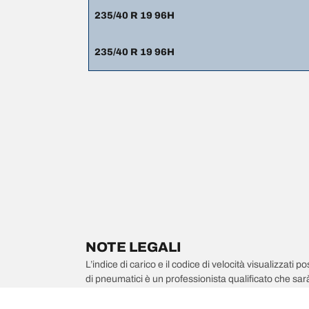
235/40 R 19 96H
235/40 R 19 96H
NOTE LEGALI
L’indice di carico e il codice di velocità visualizzati 
di pneumatici è un professionista qualificato che sarà 
1. se l’indice di carico e/o il codice di velocità dei 
2. qualora la pressione del pneumatico debba essere