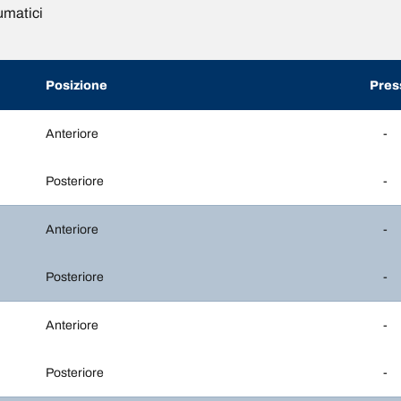
umatici
Posizione
Pres
Anteriore
-
Posteriore
-
Anteriore
-
Posteriore
-
Anteriore
-
Posteriore
-