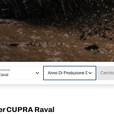
ersione
Anno Di Produzione Del Modello
Cerchi
aval
per CUPRA Raval