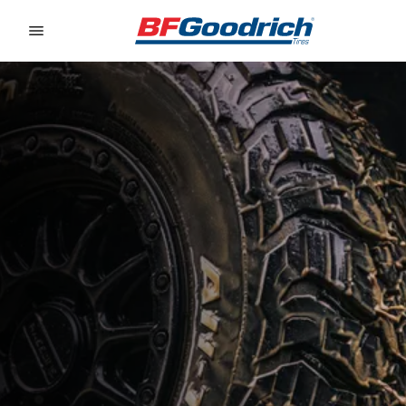
Go to page content
Go to page navigation