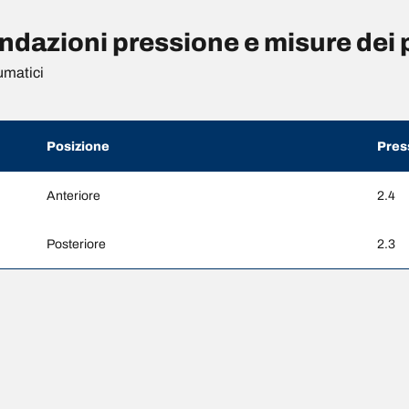
azioni pressione e misure dei 
umatici
Posizione
Pres
Anteriore
2.4
Posteriore
2.3