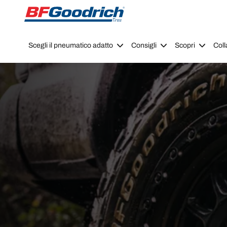
Go to page content
Go to page navigation
Scegli il pneumatico adatto
Consigli
Scopri
Coll