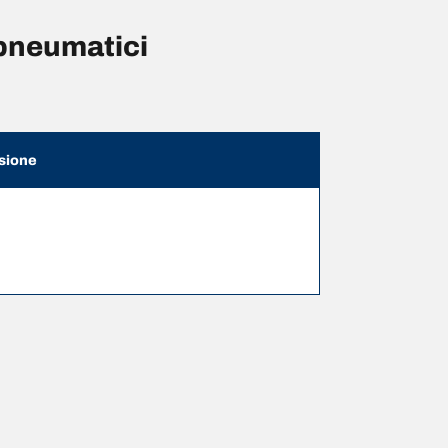
pneumatici
sione