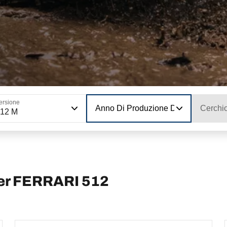
ersione
Anno Di Produzione Del Modello
Cerchi
512 M
per FERRARI 512