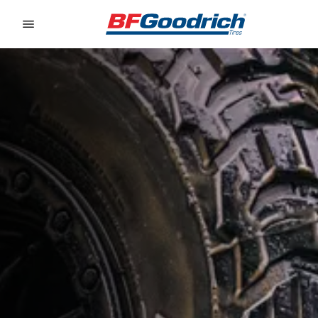
Go to page content
Go to page navigation