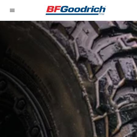
Go to page content
Go to page navigation