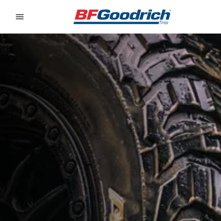
Go to page content
Go to page navigation