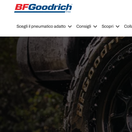
Go to page content
Go to page navigation
Scegli il pneumatico adatto
Consigli
Scopri
Coll