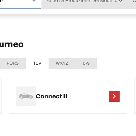
ne
Anno Di Produzione Del Modello
C
ourneo
PQRS
TUV
WXYZ
0-9
Connect II