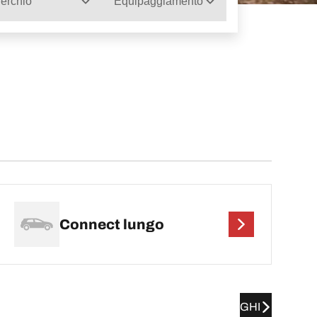
erchio
Equipaggiamento
Connect lungo
GHI