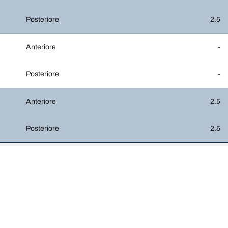
Posteriore
2.5
Anteriore
-
Posteriore
-
Anteriore
2.5
Posteriore
2.5
Il tuo equipaggiamento