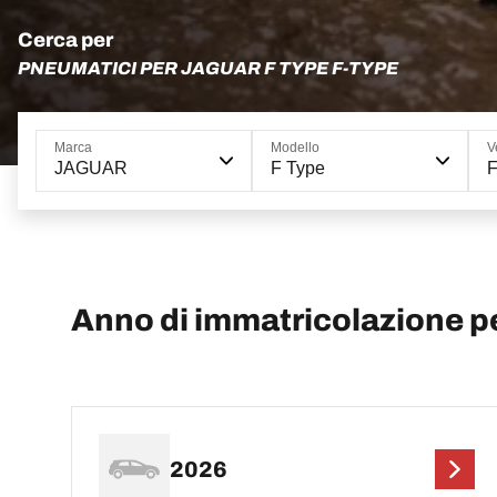
Cerca per
PNEUMATICI PER JAGUAR F TYPE F-TYPE
Marca
Modello
V
JAGUAR
F Type
F
Anno di immatricolazione 
2026