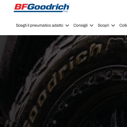
Go to page content
Go to page navigation
Scegli il pneumatico adatto
Consigli
Scopri
Coll