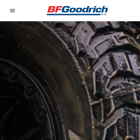
Go to page content
Go to page navigation