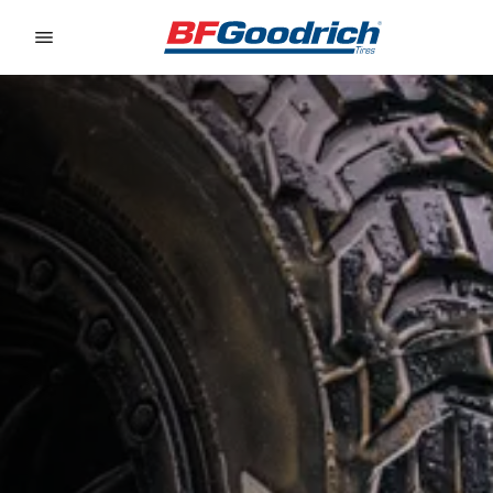
Go to page content
Go to page navigation