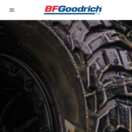
Go to page content
Go to page navigation