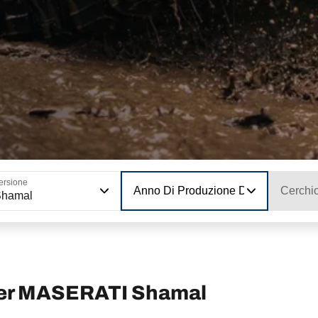
ersione
Anno Di Produzione Del Modello
Cerchi
Shamal
per MASERATI Shamal