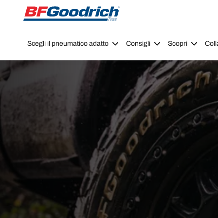
Go to page content
Go to page navigation
Scegli il pneumatico adatto
Consigli
Scopri
Coll